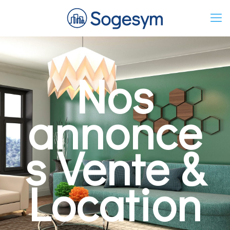
Nos
annonce
s Vente &
Location