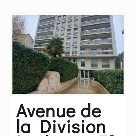
inspirée, et aussi à son
équipe très réactive pour
nous assister dans la gestion
quotidienne de notre
résidence
. »
Membre du Conseil syndical
Résidence la Tournelle, POISSY
Avenue de
la Division