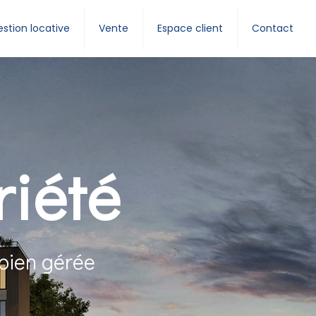
stion locative
Vente
Espace client
Contact
riété
 bien gérée