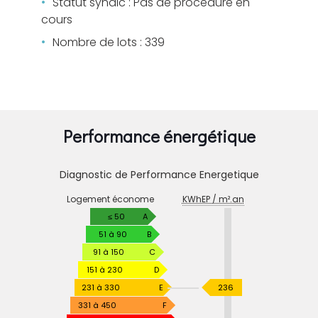
Statut syndic : Pas de procédure en
cours
Nombre de lots : 339
Performance énergétique
Diagnostic de Performance Energetique
DIAGNOSTIC
Logement économe
KWhEP / m².an
DE
PERFORMANCE
≤ 50
A
ENERGETIQUE
51 à 90
B
91 à 150
C
151 à 230
D
KWhEP
231 à 330
E
236
/
331 à 450
F