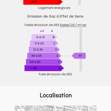
m².an
> 450
G
Logement énergivore
Emission de Gaz à Effet de Serre
EMISSION
Faible émission de GES
KgéqCO2 / m².an
DE
GAZ
≤ 5
A
À
6 à 10
B
EFFET
11 à 20
C
DE
21 à 35
D
SERRE
KgéqCO2
36 à 55
E
47
/
56 à 80
F
m².an
> 80
G
Forte émission de GES
Localisation