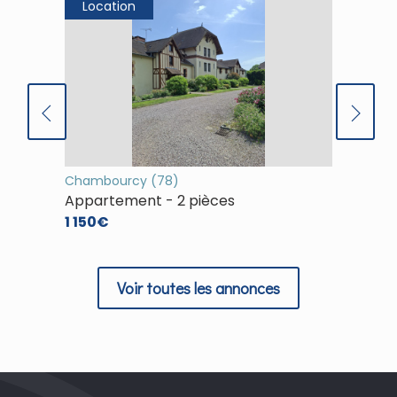
Location
Loca
Chambourcy (78)
(78)
Appartement - 2 pièces
Appart
1 150€
1 253€
Voir toutes les annonces