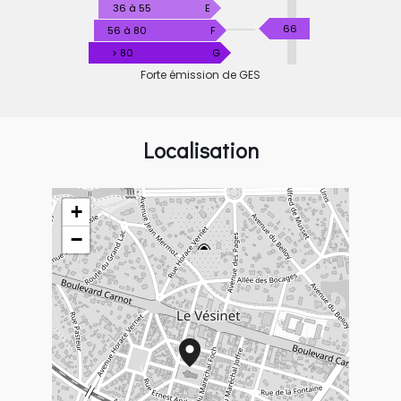
36 à 55
E
KgéqCO2
66
56 à 80
F
/
> 80
G
m².an
Forte émission de GES
Localisation
+
−