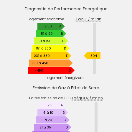
Diagnostic de Performance Energetique
DIAGNOSTIC
Logement économe
KWhEP / m².an
DE
PERFORMANCE
≤ 50
A
ENERGETIQUE
51 à 90
B
91 à 150
C
151 à 230
D
KWhEP
231 à 330
E
304
/
331 à 450
F
m².an
> 450
G
Logement énergivore
Emission de Gaz à Effet de Serre
EMISSION
Faible émission de GES
KgéqCO2 / m².an
DE
GAZ
≤ 5
A
À
6 à 10
B
EFFET
11 à 20
C
DE
21 à 35
D
SERRE