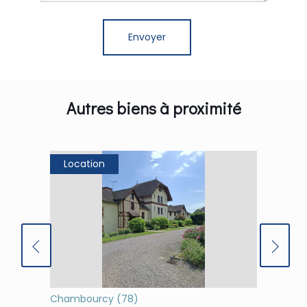
Autres biens à proximité
Location
Loca
Chambourcy (78)
(78)