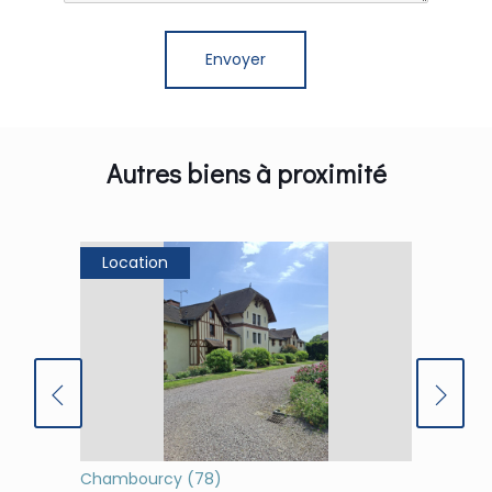
Autres biens à proximité
Location
Loca
Chambourcy (78)
(78)