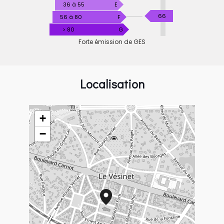
36 à 55
E
KgéqCO2
66
56 à 80
F
/
> 80
G
m².an
Forte émission de GES
Localisation
+
−