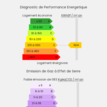
Diagnostic de Performance Energetique
DIAGNOSTIC
Logement économe
KWhEP / m².an
DE
PERFORMANCE
≤ 50
A
ENERGETIQUE
51 à 90
B
91 à 150
C
151 à 230
D
KWhEP
231 à 330
E
304
/
331 à 450
F
m².an
> 450
G
Logement énergivore
Emission de Gaz à Effet de Serre
EMISSION
Faible émission de GES
KgéqCO2 / m².an
DE
GAZ
≤ 5
A
À
6 à 10
B
EFFET
11 à 20
C
DE
21 à 35
D
SERRE