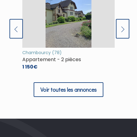
Chambourcy (78)
(78)
Appartement - 2 pièces
Appart
1 150€
1 253€
Voir toutes les annonces