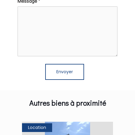
Message *
Autres biens à proximité
Location
Loca