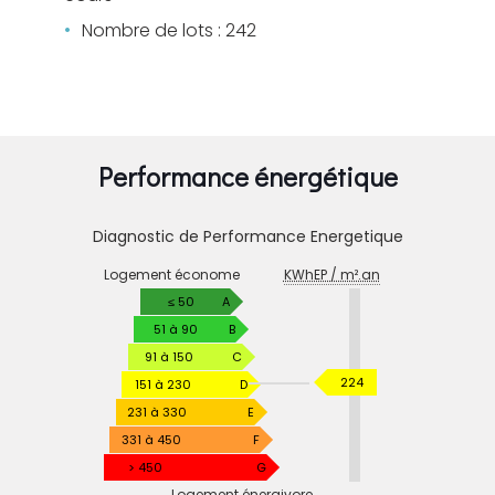
Nombre de lots : 242
Performance énergétique
Diagnostic de Performance Energetique
DIAGNOSTIC
Logement économe
KWhEP / m².an
DE
PERFORMANCE
≤ 50
A
ENERGETIQUE
51 à 90
B
91 à 150
C
KWhEP
224
151 à 230
D
/
231 à 330
E
m².an
331 à 450
F
> 450
G
Logement énergivore