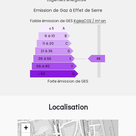
Emission de Gaz à Effet de Serre
EMISSION
Faible émission de GES
KgéqCO2 / m².an
DE
GAZ
≤ 5
A
À
6 à 10
B
EFFET
11 à 20
C
DE
21 à 35
D
SERRE
KgéqCO2
36 à 55
E
49
/
56 à 80
F
m².an
> 80
G
Forte émission de GES
Localisation
+