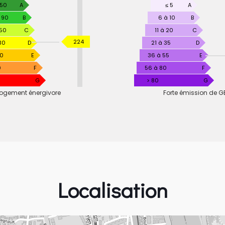
RMANCE
 50
A
GAZ
≤ 5
A
TIQUE
À
 90
B
6 à 10
B
EFFET
150
C
11 à 20
C
DE
KWhEP
224
30
D
21 à 35
D
SERRE
/
30
E
36 à 55
E
m².an
0
F
56 à 80
F
G
> 80
G
ogement énergivore
Forte émission de G
Localisation