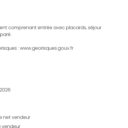
ment comprenant entrée avec placards, séjour
paré.
éorisques : www.georisques.gouv.fr
/2026
ix net vendeur
u vendeur