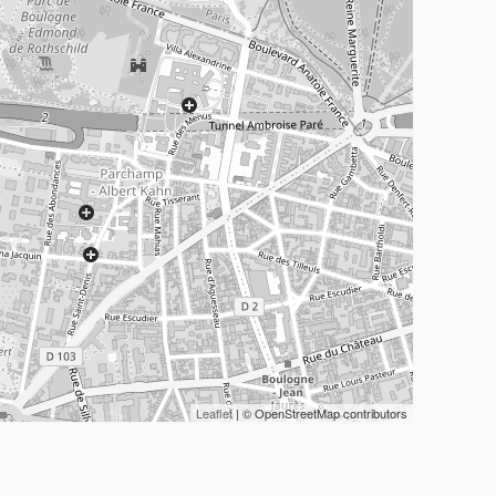
Leaflet
| © OpenStreetMap contributors