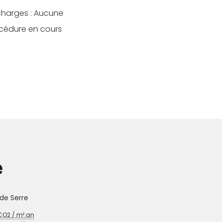
charges : Aucune
océdure en cours
e
de Serre
O2 / m².an