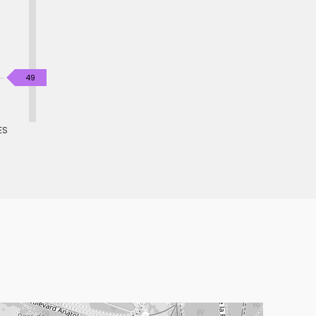
KgéqCO2
49
/
m².an
ES