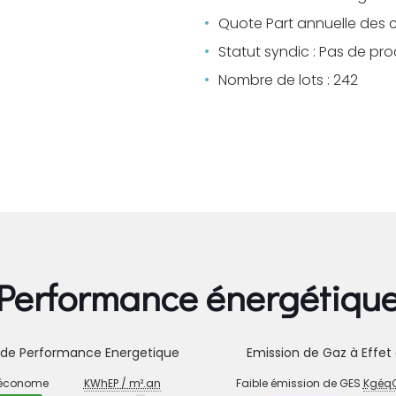
Quote Part annuelle des 
Statut syndic : Pas de pr
Nombre de lots : 242
Performance énergétiqu
 de Performance Energetique
Emission de Gaz à Effet 
STIC
EMISSION
 économe
KWhEP / m².an
Faible émission de GES
KgéqC
DE