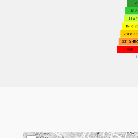
PERFO
≤
ENERGE
51 à
91 à 
151 à 2
231 à 3
331 à 45
> 450
L