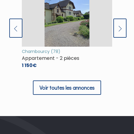
Chambourcy (78)
(78)
Appartement - 2 pièces
Appart
1 150€
1 253€
Voir toutes les annonces