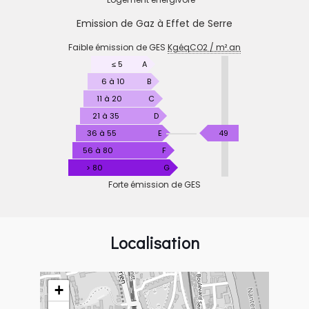
Emission de Gaz à Effet de Serre
EMISSION
Faible émission de GES
KgéqCO2 / m².an
DE
GAZ
≤ 5
A
À
6 à 10
B
EFFET
11 à 20
C
DE
21 à 35
D
SERRE
KgéqCO2
36 à 55
E
49
/
56 à 80
F
m².an
> 80
G
Forte émission de GES
Localisation
+