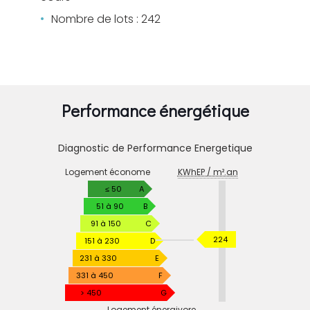
Nombre de lots : 242
Performance énergétique
Diagnostic de Performance Energetique
DIAGNOSTIC
Logement économe
KWhEP / m².an
DE
PERFORMANCE
≤ 50
A
ENERGETIQUE
51 à 90
B
91 à 150
C
KWhEP
224
151 à 230
D
/
231 à 330
E
m².an
331 à 450
F
> 450
G
Logement énergivore