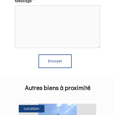
Message *
Autres biens à proximité
Location
Loca