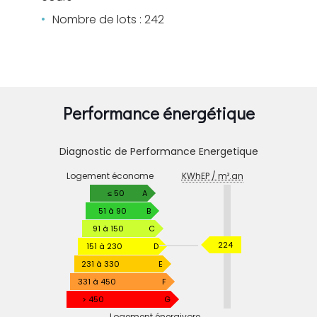
Nombre de lots : 242
Performance énergétique
Diagnostic de Performance Energetique
DIAGNOSTIC
Logement économe
KWhEP / m².an
DE
PERFORMANCE
≤ 50
A
ENERGETIQUE
51 à 90
B
91 à 150
C
KWhEP
224
151 à 230
D
/
231 à 330
E
m².an
331 à 450
F
> 450
G
Logement énergivore