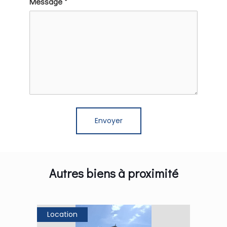
Message *
Autres biens à proximité
Location
Loca