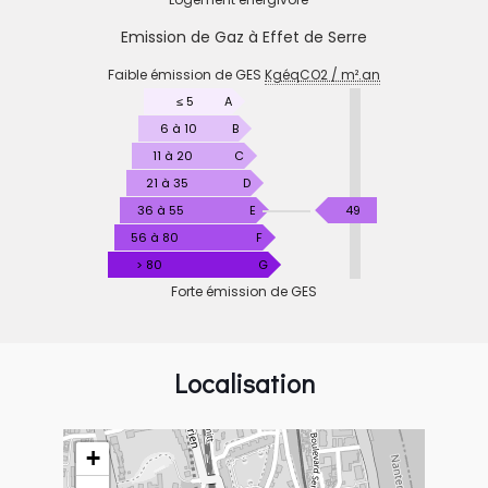
Emission de Gaz à Effet de Serre
EMISSION
Faible émission de GES
KgéqCO2 / m².an
DE
GAZ
≤ 5
A
À
6 à 10
B
EFFET
11 à 20
C
DE
21 à 35
D
SERRE
KgéqCO2
36 à 55
E
49
/
56 à 80
F
m².an
> 80
G
Forte émission de GES
Localisation
+