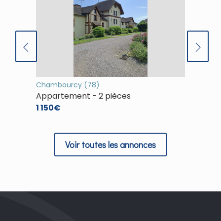
Chambourcy (78)
(78)
Appartement - 2 pièces
Appart
1 150€
1 253€
Voir toutes les annonces