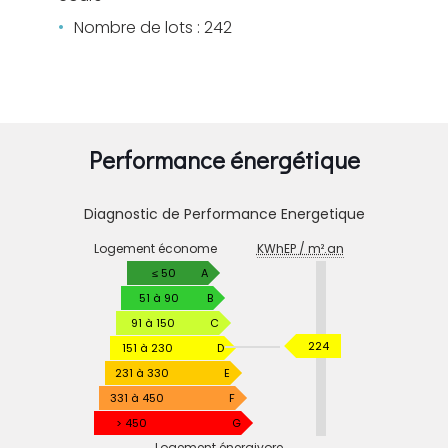
Nombre de lots : 242
Performance énergétique
Diagnostic de Performance Energetique
DIAGNOSTIC
Logement économe
KWhEP / m².an
DE
PERFORMANCE
≤ 50
A
ENERGETIQUE
51 à 90
B
91 à 150
C
KWhEP
224
151 à 230
D
/
231 à 330
E
m².an
331 à 450
F
> 450
G
Logement énergivore