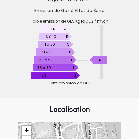
Emission de Gaz à Effet de Serre
EMISSION
Faible émission de GES
KgéqCO2 / m².an
DE
GAZ
≤ 5
A
À
6 à 10
B
EFFET
11 à 20
C
DE
21 à 35
D
SERRE
KgéqCO2
36 à 55
E
49
/
56 à 80
F
m².an
> 80
G
Forte émission de GES
Localisation
+