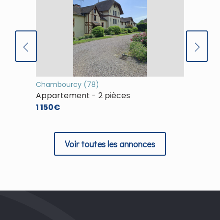
Chambourcy (78)
(78)
Appartement - 2 pièces
Appart
1 150€
1 253€
Voir toutes les annonces