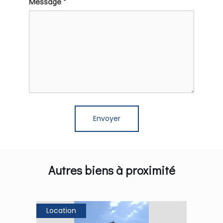
Message *
Autres biens à proximité
Location
Loca