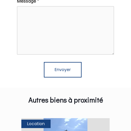
Message *
Autres biens à proximité
Location
Loca