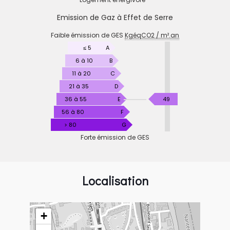
Emission de Gaz à Effet de Serre
EMISSION
Faible émission de GES
KgéqCO2 / m².an
DE
GAZ
≤ 5
A
À
6 à 10
B
EFFET
11 à 20
C
DE
21 à 35
D
SERRE
KgéqCO2
36 à 55
E
49
/
56 à 80
F
m².an
> 80
G
Forte émission de GES
Localisation
+