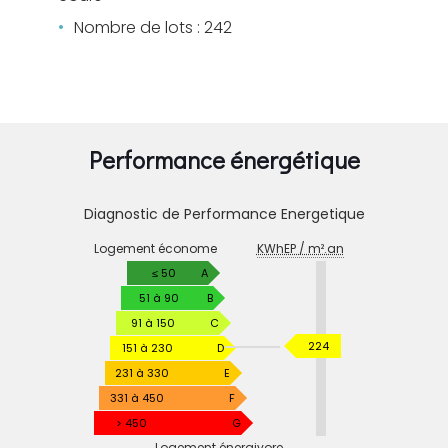
Nombre de lots : 242
Performance énergétique
Diagnostic de Performance Energetique
DIAGNOSTIC
Logement économe
KWhEP / m².an
DE
PERFORMANCE
≤ 50
A
ENERGETIQUE
51 à 90
B
91 à 150
C
KWhEP
224
151 à 230
D
/
231 à 330
E
m².an
331 à 450
F
> 450
G
Logement énergivore