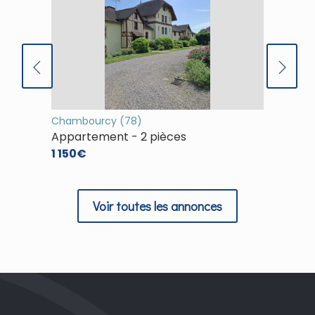
Chambourcy (78)
(78)
Appartement - 2 pièces
Appart
1 150€
1 253€
Voir toutes les annonces