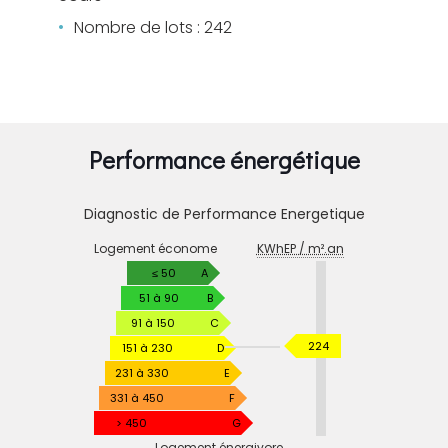
Nombre de lots : 242
Performance énergétique
Diagnostic de Performance Energetique
DIAGNOSTIC
Logement économe
KWhEP / m².an
DE
PERFORMANCE
≤ 50
A
ENERGETIQUE
51 à 90
B
91 à 150
C
KWhEP
224
151 à 230
D
/
231 à 330
E
m².an
331 à 450
F
> 450
G
Logement énergivore