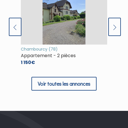
Chambourcy (78)
(78)
Appartement - 2 pièces
Appart
1 150€
1 253€
Voir toutes les annonces