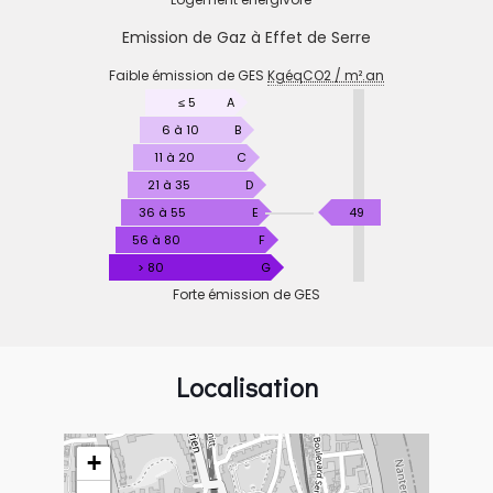
Emission de Gaz à Effet de Serre
EMISSION
Faible émission de GES
KgéqCO2 / m².an
DE
GAZ
≤ 5
A
À
6 à 10
B
EFFET
11 à 20
C
DE
21 à 35
D
SERRE
KgéqCO2
36 à 55
E
49
/
56 à 80
F
m².an
> 80
G
Forte émission de GES
Localisation
+