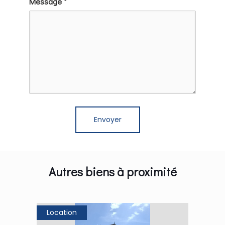
Message *
Autres biens à proximité
Location
Loca