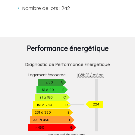
Nombre de lots : 242
Performance énergétique
Diagnostic de Performance Energetique
DIAGNOSTIC
Logement économe
KWhEP / m².an
DE
PERFORMANCE
≤ 50
A
ENERGETIQUE
51 à 90
B
91 à 150
C
KWhEP
224
151 à 230
D
/
231 à 330
E
m².an
331 à 450
F
> 450
G
Logement énergivore