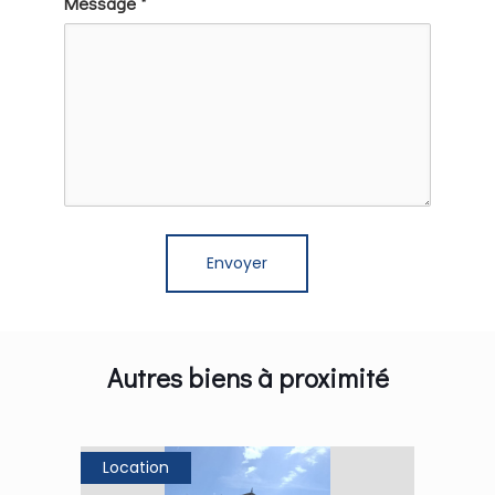
Message *
Autres biens à proximité
Location
Loca