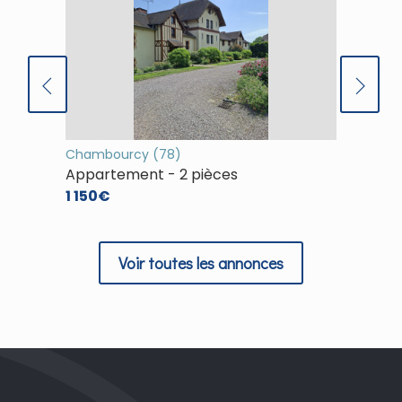
Chambourcy (78)
(78)
Appartement - 2 pièces
Appart
1 150€
1 253€
Voir toutes les annonces