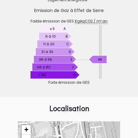
Emission de Gaz à Effet de Serre
EMISSION
Faible émission de GES
KgéqCO2 / m².an
DE
GAZ
≤ 5
A
À
6 à 10
B
EFFET
11 à 20
C
DE
21 à 35
D
SERRE
KgéqCO2
36 à 55
E
49
/
56 à 80
F
m².an
> 80
G
Forte émission de GES
Localisation
+