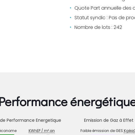
Quote Part annuelle des 
Statut syndic : Pas de pr
Nombre de lots : 242
Performance énergétiqu
 de Performance Energetique
Emission de Gaz à Effet 
STIC
EMISSION
 économe
KWhEP / m².an
Faible émission de GES
KgéqC
DE