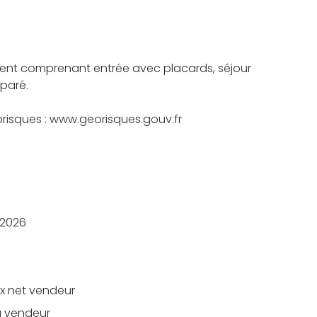
ment comprenant entrée avec placards, séjour
paré.
éorisques : www.georisques.gouv.fr
/2026
ix net vendeur
u vendeur