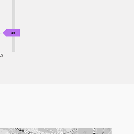
KgéqCO2
49
/
m².an
ES