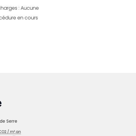
charges : Aucune
océdure en cours
e
de Serre
O2 / m².an