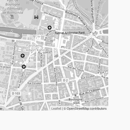
Leaflet
| © OpenStreetMap contributors