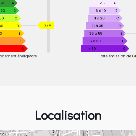
RMANCE
 50
A
GAZ
≤ 5
A
TIQUE
À
 90
B
6 à 10
B
EFFET
150
C
11 à 20
C
DE
KWhEP
224
30
D
21 à 35
D
SERRE
/
30
E
36 à 55
E
m².an
0
F
56 à 80
F
G
> 80
G
ogement énergivore
Forte émission de G
Localisation