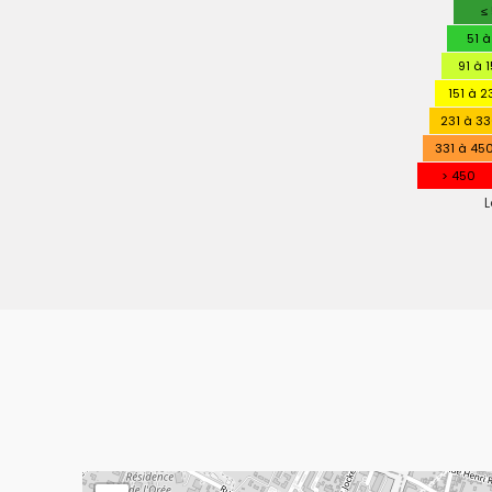
PERFO
≤
ENERGE
51 à
91 à 
151 à 2
231 à 3
331 à 45
> 450
L