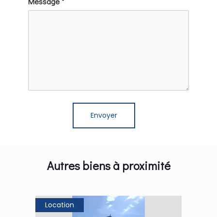
Message *
Autres biens à proximité
Location
Loca