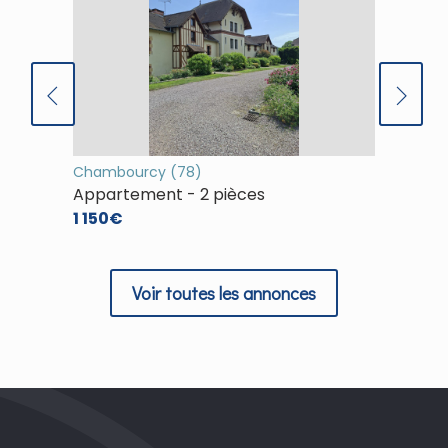
Chambourcy (78)
(78)
Appartement - 2 pièces
Appart
1 150€
1 253€
Voir toutes les annonces