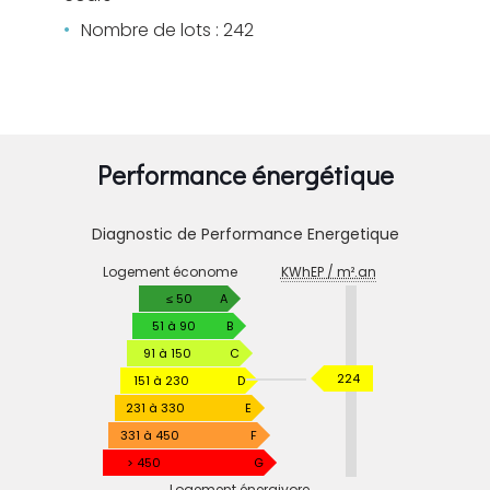
Nombre de lots : 242
Performance énergétique
Diagnostic de Performance Energetique
DIAGNOSTIC
Logement économe
KWhEP / m².an
DE
PERFORMANCE
≤ 50
A
ENERGETIQUE
51 à 90
B
91 à 150
C
KWhEP
224
151 à 230
D
/
231 à 330
E
m².an
331 à 450
F
> 450
G
Logement énergivore