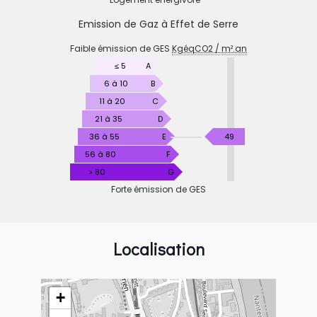
Emission de Gaz à Effet de Serre
EMISSION
Faible émission de GES
KgéqCO2 / m².an
DE
GAZ
≤ 5
A
À
6 à 10
B
EFFET
11 à 20
C
DE
21 à 35
D
SERRE
KgéqCO2
36 à 55
E
49
/
56 à 80
F
m².an
> 80
G
Forte émission de GES
Localisation
+