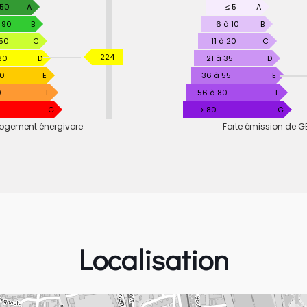
RMANCE
 50
A
GAZ
≤ 5
A
TIQUE
À
 90
B
6 à 10
B
EFFET
150
C
11 à 20
C
DE
KWhEP
224
30
D
21 à 35
D
SERRE
/
30
E
36 à 55
E
m².an
0
F
56 à 80
F
G
> 80
G
ogement énergivore
Forte émission de G
Localisation