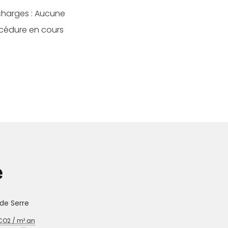
charges : Aucune
océdure en cours
e
de Serre
O2 / m².an