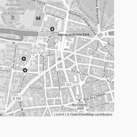
Leaflet
| © OpenStreetMap contributors