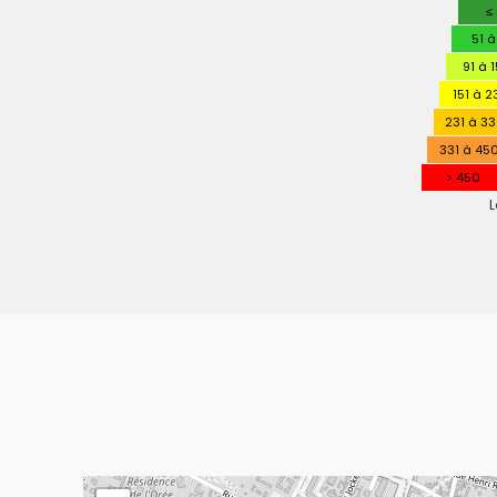
PERFO
≤
ENERGE
51 à
91 à 
151 à 2
231 à 3
331 à 45
> 450
L