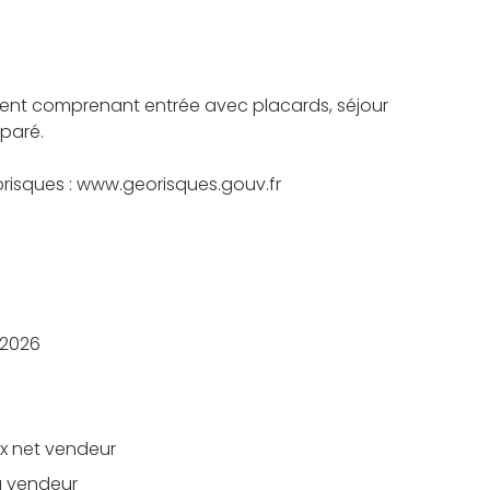
ment comprenant entrée avec placards, séjour
paré.
éorisques : www.georisques.gouv.fr
/2026
ix net vendeur
u vendeur