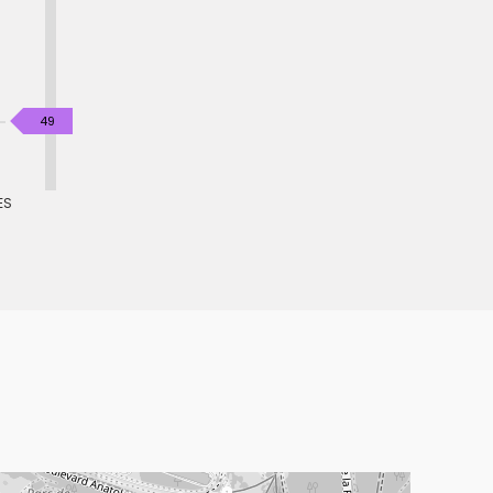
KgéqCO2
49
/
m².an
ES