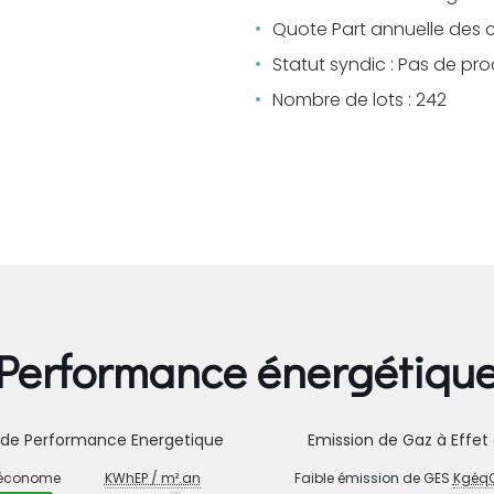
Quote Part annuelle des 
Statut syndic : Pas de pr
Nombre de lots : 242
Performance énergétiqu
 de Performance Energetique
Emission de Gaz à Effet 
STIC
EMISSION
 économe
KWhEP / m².an
Faible émission de GES
KgéqC
DE