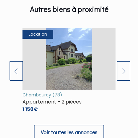
Autres biens à proximité
Location
Loca
Chambourcy (78)
(78)
Appartement - 2 pièces
Appart
1 150€
1 253€
Voir toutes les annonces