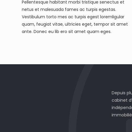
Pellentesque habitant morbi tristique senectus et
netus et malesuada fames ac turpis egestas.
Vestibulum torto mes ac turpis egest loremligular
quam, feugiat vitae, ultricies eget, tempor sit amet
ante. Donec eu lib ero sit amet quam eges.
Depuis pl
cabinet d
indépenda
immobiliè