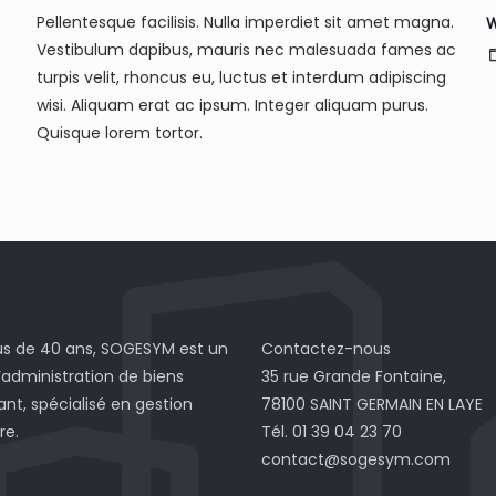
Pellentesque facilisis. Nulla imperdiet sit amet magna.
W
Vestibulum dapibus, mauris nec malesuada fames ac
turpis velit, rhoncus eu, luctus et interdum adipiscing
wisi. Aliquam erat ac ipsum. Integer aliquam purus.
Quisque lorem tortor.
us de 40 ans, SOGESYM est un
Contactez-nous
’administration de biens
35 rue Grande Fontaine,
nt, spécialisé en gestion
78100 SAINT GERMAIN EN LAYE
re.
Tél. 01 39 04 23 70
contact@sogesym.com